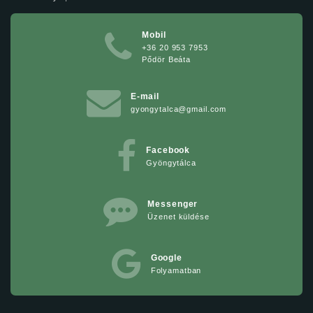
Mobil
+36 20 953 7953
Pődör Beáta
E-mail
gyongytalca@gmail.com
Facebook
Gyöngytálca
Messenger
Üzenet küldése
Google
Folyamatban