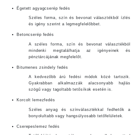
Égetett agyagcserép fedés
Széles forma, szín és bevonat választékból ízlés
és igény szerint a legmegfelelőbbet.
Betoncserép fedés
A széles forma, szín és bevonat választékból
mindenki megtalálhatja az igényeinek és
pénztárcájának megfelelőt.
Bitumenes zsindely fedés
A kedvezőbb árú fedési módok közé tartozik.
Gyakrabban alkalmazzák alacsonyabb hajlás
szögű vagy tagoltabb tetősíkok esetén is.
Korcolt lemezfedés
Széles anyag és színválasztékkal fedhetők a
bonyolultabb vagy hangsúlyosabb tetőfelületek.
Cserepeslemez fedés