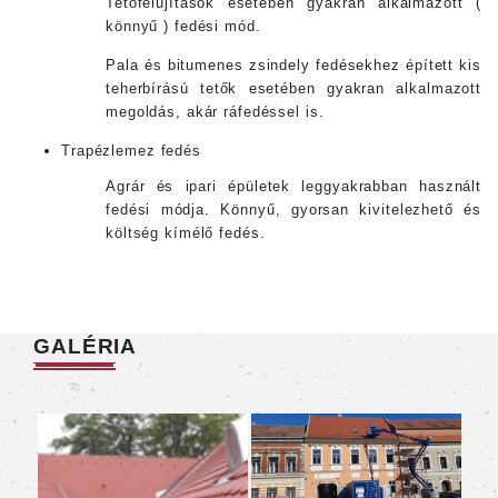
Tetőfelújítások esetében gyakran alkalmazott (
könnyű ) fedési mód.
Pala és bitumenes zsindely fedésekhez épített kis
teherbírású tetők esetében gyakran alkalmazott
megoldás, akár ráfedéssel is.
Trapézlemez fedés
Agrár és ipari épületek leggyakrabban használt
fedési módja. Könnyű, gyorsan kivitelezhető és
költség kímélő fedés.
GALÉRIA