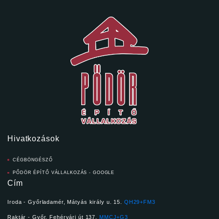
Hivatkozások
CÉGBÖNGÉSZŐ
PŐDÖR ÉPÍTŐ VÁLLALKOZÁS - GOOGLE
Cím
Iroda - Győrladamér, Mátyás király u. 15.
QH29+FM3
Raktár - Győr, Fehérvári út 137.
MMCJ+G3